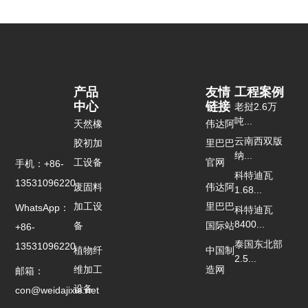
产品
友情
工程案例
中心
链接
老挝2.6万
吨...
天然橡
伟达阿
云南西双版
胶初加
里巴巴
纳...
工设备
官网
手机：+86-
科特迪瓦
13531096220
废固料
伟达阿
1.68...
加工设
里巴巴
WhatsApp：
科特迪瓦
8400...
备
国际站
+86-
泰国东北部
13531096220
植物纤
中国制
2.5...
维加工
造网
邮箱：
设备
con@weidajixie.net