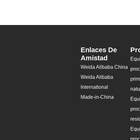
Enlaces De
Pr
Amistad
Equ
Weida Alibaba China
pro
Weida Alibaba
prim
International
natu
Made-in-China
Equ
pro
resi
Equ
pro