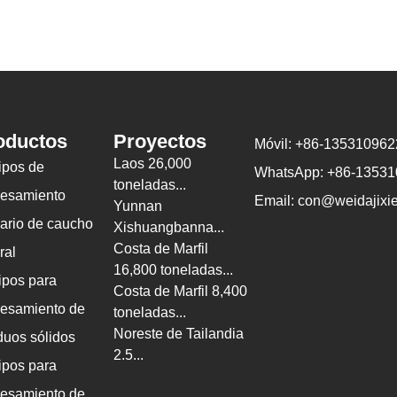
oductos
Proyectos
Móvil: +86-135310962
Laos 26,000
ipos de
WhatsApp: +86-1353
toneladas...
cesamiento
Email: con@weidajixie
Yunnan
ario de caucho
Xishuangbanna...
Costa de Marfil
ral
16,800 toneladas...
ipos para
Costa de Marfil 8,400
cesamiento de
toneladas...
Noreste de Tailandia
duos sólidos
2.5...
ipos para
cesamiento de