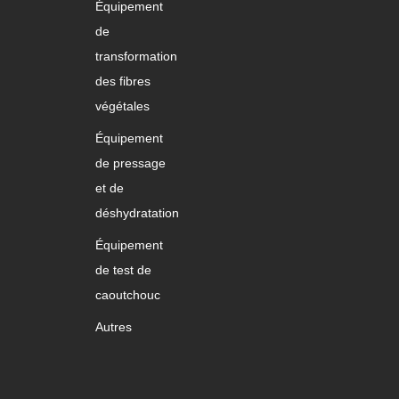
Équipement
de
transformation
des fibres
végétales
Équipement
de pressage
et de
déshydratation
Équipement
de test de
caoutchouc
Autres