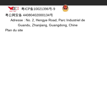
粤ICP备10021396号-9
粤公网安备 44080402000134号
Adresse : No. 2, Hengye Road, Parc Industriel de
Guandu, Zhanjiang, Guangdong, Chine
Plan du site