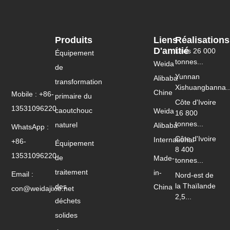
Produits
Liens
Réalisations
D'amitié
Laos 26 000
Équipement
tonnes...
Weida
de
Yunnan
Alibaba
transformation
Xishuangbanna..
Chine
Mobile : +86-
primaire du
Côte d'Ivoire
13531096220
caoutchouc
Weida
16 800
tonnes...
naturel
Alibaba
WhatsApp :
Côte d'Ivoire
International
+86-
Équipement
8 400
13531096220
de
Made-
tonnes...
traitement
in-
Email :
Nord-est de
la Thaïlande
des
China
con@weidajixie.net
2,5...
déchets
solides