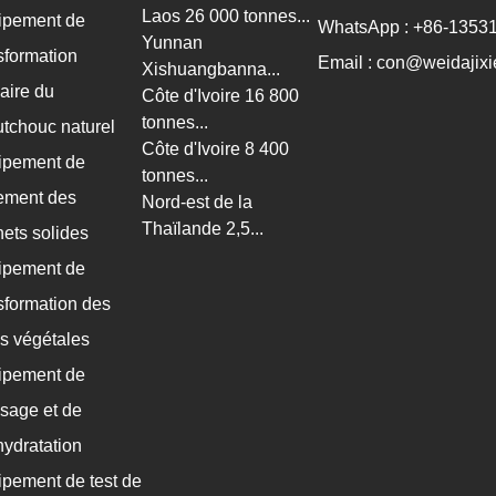
Laos 26 000 tonnes...
ipement de
WhatsApp : +86-1353
Yunnan
sformation
Email : con@weidajixi
Xishuangbanna...
aire du
Côte d'Ivoire 16 800
tonnes...
tchouc naturel
Côte d'Ivoire 8 400
ipement de
tonnes...
tement des
Nord-est de la
Thaïlande 2,5...
ets solides
ipement de
sformation des
es végétales
ipement de
sage et de
ydratation
pement de test de