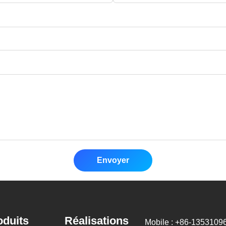
Envoyer
oduits
Réalisations
Mobile : +86-1353109