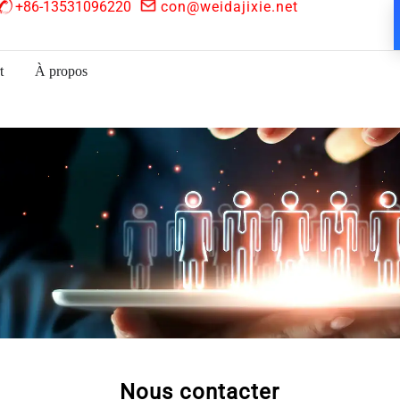
+86-13531096220
con@weidajixie.net
t
À propos
Nous contacter