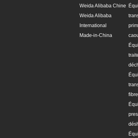
Weida Alibaba Chine
Équ
Weida Alibaba
tran
International
prim
Made-in-China
caou
Équ
trai
déch
Équ
tran
fibr
Équ
pres
désh
Équi