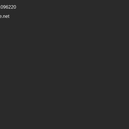
1096220
e.net