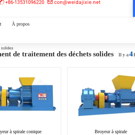
+86-13531096220
con@weidajixie.net
t
À propos
 solides
nt de traitement des déchets solides
4
Il y a
yeur à spirale conique
Broyeur à spirale