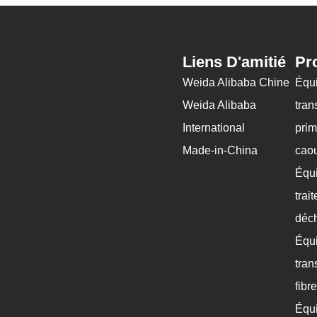
Liens D'amitié
Pr
Weida Alibaba Chine
Équ
Weida Alibaba
tran
International
prim
Made-in-China
caou
Équ
trai
déch
Équ
tran
fibr
Équ