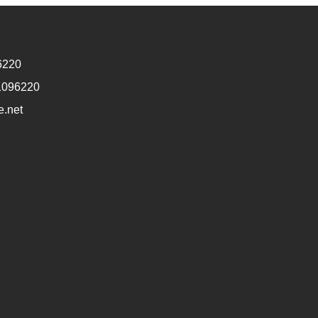
6220
1096220
e.net