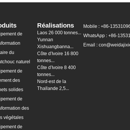
oduits
Réalisations
Mobile : +86-1353109
Laos 26 000 tonnes...
ipement de
WhatsApp : +86-1353
Yunnan
sformation
Email : con@weidajixi
Xishuangbanna...
aire du
Côte d'Ivoire 16 800
tonnes...
tchouc naturel
Côte d'Ivoire 8 400
ipement de
tonnes...
tement des
Nord-est de la
Thaïlande 2,5...
ets solides
ipement de
sformation des
es végétales
ipement de