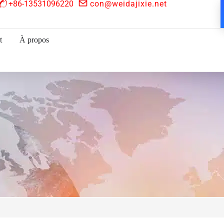
+86-13531096220
con@weidajixie.net
t
À propos