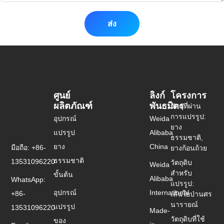
ส่ง
ศูนย์
ลิงก์
โครงการ
ผลิตภัณฑ์
พันธมิตร
วัสดุที่ผ่าน
การแปรรูป:
อุปกรณ์
Weida
ยาง
แปรรูป
Alibaba
ธรรมชาติ,
ยาง
China
มือถือ: +86-
ยางก้อนถ้วย
ธรรมชาติ
13531096220
วัตถุดิบ
Weida
สำหรับ
ขั้นต้น
Alibaba
WhatsApp:
แปรรูป:
อุปกรณ์
International
+86-
เส้นใยป่านศร
นารายณ์
แปรรูป
13531096220
Made-
วัตถุดิบที่ใช้
ของ