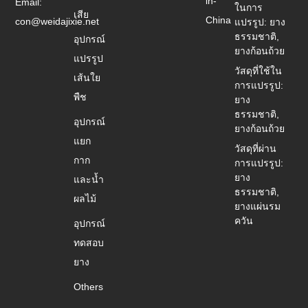
in-
Email:
ในการ
เสีย
China
con@weidajixie.net
แปรรูป: ยาง
ธรรมชาติ,
อุปกรณ์
ยางก้อนถ้วย
แปรรูป
วัสดุที่ใช้ใน
เส้นใย
การแปรรูป:
พืช
ยาง
ธรรมชาติ,
อุปกรณ์
ยางก้อนถ้วย
แยก
วัสดุที่ผ่าน
กาก
การแปรรูป:
ยาง
และน้ำ
ธรรมชาติ,
ผลไม้
ยางแผ่นรม
ควัน
อุปกรณ์
ทดสอบ
ยาง
Others