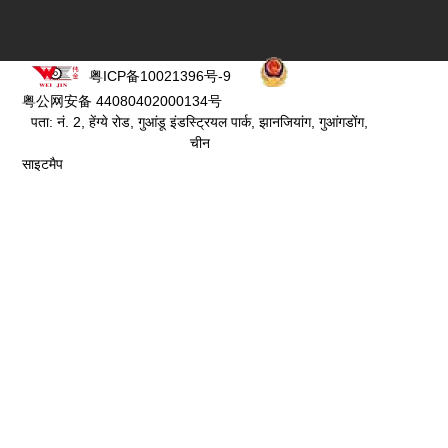
粤ICP备10021396号-9
粤公网安备 44080402000134号
पता: नं. 2, हेंग्ये रोड, गुआंडू इंडस्ट्रियल पार्क, झानजियांग, गुआंगडोंग,
चीन
साइटमैप