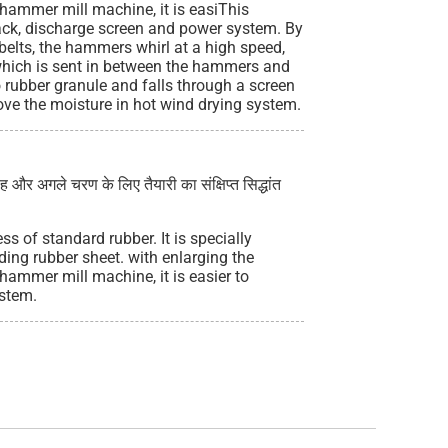
 hammer mill machine, it is easiThis
 rack, discharge screen and power system. By
belts, the hammers whirl at a high speed,
which is sent in between the hammers and
o rubber granule and falls through a screen
ve the moisture in hot wind drying system.
ाह और अगले चरण के लिए तैयारी का संक्षिप्त सिद्धांत
ss of standard rubber. It is specially
ing rubber sheet. with enlarging the
 hammer mill machine, it is easier to
ystem.