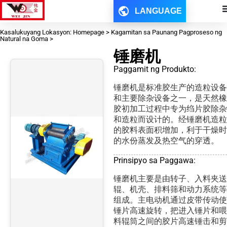
LANGUAGE
Kasalukuyang Lokasyon: Homepage > Kagamitan sa Paunang Pagproseso ng
Natural na Goma >
锤磨机
Paggamit ng Produkto:
锤磨机是标准胶生产的造粒设备
和主要除杂设备之一，是天然橡
胶初加工过程中专为绉片胶除杂
和造粒而设计的。经锤磨机造粒
的胶料表面积增加，利于干燥时
的水份蒸发及热空气的穿透。
Prinsipyo sa Paggawa:
锤磨机主要是由转子、入料夹送
辊、机壳、排料筛和动力系统等
组成。主电动机通过皮带传动使
锤片高速旋转，把进入锤片和喂
料辊筒之间的胶片高速锤击和剪