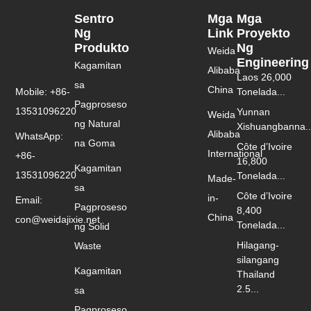
Sentro
Mga
Mga
Ng
Link
Proyekto
Produkto
Ng
Weida
Engineering
Kagamitan
Alibaba
Laos 26,000
sa
China
Mobile: +86-
Tonelada...
Pagproseso
13531096220
Yunnan
Weida
ng Natural
Xishuangbanna..
Alibaba
WhatsApp:
na Goma
Côte d’Ivoire
International
+86-
16,800
Kagamitan
13531096220
Tonelada...
Made-
sa
Côte d’Ivoire
in-
Email:
Pagproseso
8,400
China
con@weidajixie.net
Tonelada...
ng Solid
Hilagang-
Waste
silangang
Kagamitan
Thailand
2.5...
sa
Pagproseso