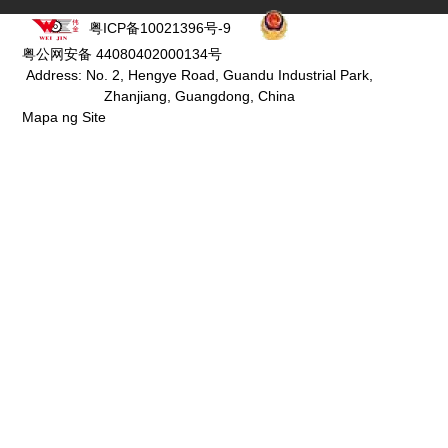
粤ICP备10021396号-9
粤公网安备 44080402000134号
Address: No. 2, Hengye Road, Guandu Industrial Park,
Zhanjiang, Guangdong, China
Mapa ng Site