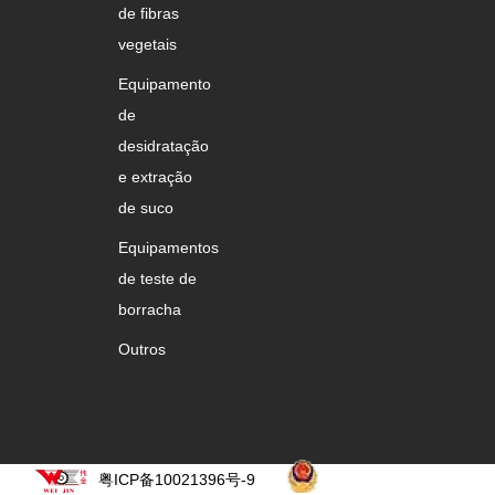
de fibras
vegetais
Equipamento
de
desidratação
e extração
de suco
Equipamentos
de teste de
borracha
Outros
粤ICP备10021396号-9