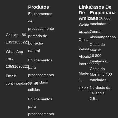
Produtos
Links
Casos De
De
Engenharia
Equipamentos
Amizade
Laos 26.000
de
toneladas...
Weida
processamento
Yunnan
Alibaba
Celular: +86-
primário de
Xishuangbanna..
China
13531096220
borracha
Costa do
Weida
Marfim
natural
WhatsApp:
16.800
Alibaba
+86-
Equipamentos
toneladas...
International
13531096220
para
Costa do
Made-
Marfim 8.400
processamento
Email:
toneladas...
in-
de resíduos
con@weidajixie.net
Nordeste da
China
sólidos
Tailândia
2,5...
Equipamentos
para
processamento