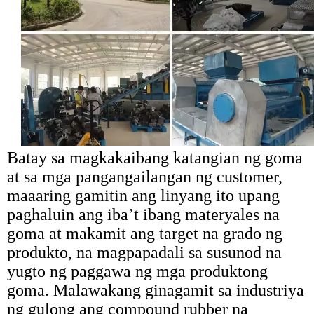
Batay sa magkakaibang katangian ng goma
at sa mga pangangailangan ng customer,
maaaring gamitin ang linyang ito upang
paghaluin ang iba’t ibang materyales na
goma at makamit ang target na grado ng
produkto, na magpapadali sa susunod na
yugto ng paggawa ng mga produktong
goma. Malawakang ginagamit sa industriya
ng gulong ang compound rubber na