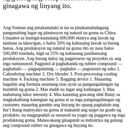
ginagawa ng linyang ito.
Ang Yunnan ang pinakamalaki at isa sa pinakamahalagang
pangunahing lugar ng plantasyon ng natural na goma sa China.
Umaabot sa humigit-kumulang 600,000 ektarya ang lawak ng
taniman sa lalawigan, o halos 50% ng kabuuang lawak sa buong
bansa. Ang produksyon ng natural na goma rito ay nasa halos
500,000 tonelada, higit sa 55% ng kabuuang pambansang
produksyon. Ang buong daloy ng pagproseso ng proyekto ay ang
mga sumusunod: Pagputol at paghahanda ng rubber compound —
paghahalo — pagpapalamig — pagbalot — pagsusuot ng sako 1.
Calendering machine 2. Dry blender 3. Post-processing cooling
machine 4. Packing machine 5. Bagging device 1. Maaaring
baguhin ang formula anumang oras ayon sa pangangailangan ng
bumibili ng goma 2. Mas maliit na lugar ang kailangan 3. Mas
mababang labor intensity 4. Mas kaunting gawaing sibil Batay sa
magkakaibang katangian ng goma at sa mga pangangailangan ng
customer, maaaring gamitin ang linyang ito upang paghaluin ang
iba’t ibang materyales na goma at makamit ang target na grado ng
produkto, na magpapadali sa susunod na yugto ng paggawa ng mga
produktong goma. Malawakang ginagamit sa industriya ng gulong
ang compound rubber na ginagawa ng linyang ito.