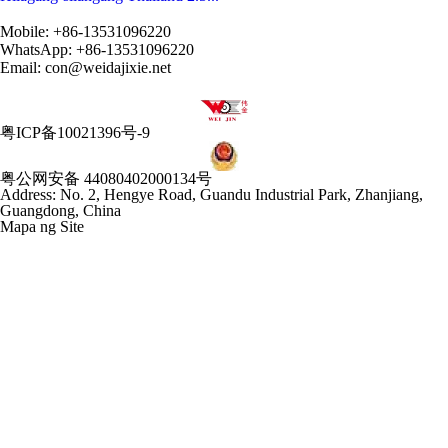
Mobile: +86-13531096220
WhatsApp: +86-13531096220
Email: con@weidajixie.net
粤ICP备10021396号-9
粤公网安备 44080402000134号
Address: No. 2, Hengye Road, Guandu Industrial Park, Zhanjiang,
Guangdong, China
Mapa ng Site