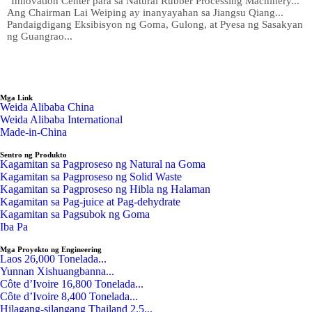
"Innovation Center para sa Natural Rubber Processing Machinery..."
Ang Chairman Lai Weiping ay inanyayahan sa Jiangsu Qiang...
Pandaigdigang Eksibisyon ng Goma, Gulong, at Pyesa ng Sasakyan
ng Guangrao...
Mga Link
Weida Alibaba China
Weida Alibaba International
Made-in-China
Sentro ng Produkto
Kagamitan sa Pagproseso ng Natural na Goma
Kagamitan sa Pagproseso ng Solid Waste
Kagamitan sa Pagproseso ng Hibla ng Halaman
Kagamitan sa Pag-juice at Pag-dehydrate
Kagamitan sa Pagsubok ng Goma
Iba Pa
Mga Proyekto ng Engineering
Laos 26,000 Tonelada...
Yunnan Xishuangbanna...
Côte d’Ivoire 16,800 Tonelada...
Côte d’Ivoire 8,400 Tonelada...
Hilagang-silangang Thailand 2.5...