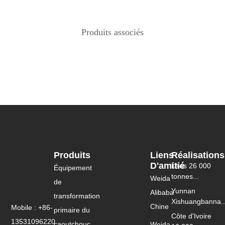
Produits associés
Produits
Liens
Réalisations
D'amitié
Laos 26 000
Équipement
tonnes...
Weida
de
Yunnan
Alibaba
transformation
Xishuangbanna..
Chine
Mobile : +86-
primaire du
Côte d'Ivoire
13531096220
caoutchouc
Weida