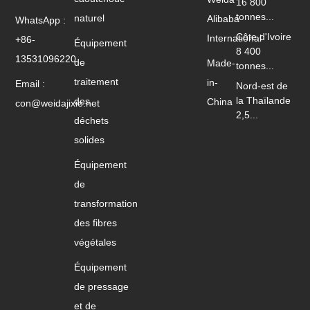
16 800
tonnes...
naturel
Alibaba
WhatsApp :
Côte d'Ivoire
International
+86-
Équipement
8 400
13531096220
de
Made-
tonnes...
traitement
in-
Email :
Nord-est de
la Thaïlande
des
China
con@weidajixie.net
2,5...
déchets
solides
Équipement
de
transformation
des fibres
végétales
Équipement
de pressage
et de