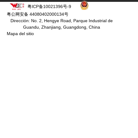
粤ICP备10021396号-9
粤公网安备 44080402000134号
Dirección: No. 2, Hengye Road, Parque Industrial de
Guandu, Zhanjiang, Guangdong, China
Mapa del sitio