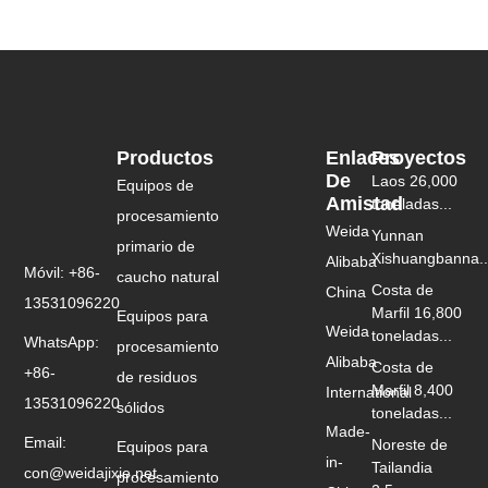
Productos
Enlaces
Proyectos
De
Laos 26,000
Equipos de
Amistad
toneladas...
procesamiento
Weida
Yunnan
primario de
Xishuangbanna..
Alibaba
Móvil: +86-
caucho natural
Costa de
China
13531096220
Marfil 16,800
Equipos para
Weida
toneladas...
WhatsApp:
procesamiento
Alibaba
Costa de
+86-
de residuos
Marfil 8,400
International
13531096220
sólidos
toneladas...
Made-
Email:
Noreste de
Equipos para
in-
Tailandia
con@weidajixie.net
procesamiento