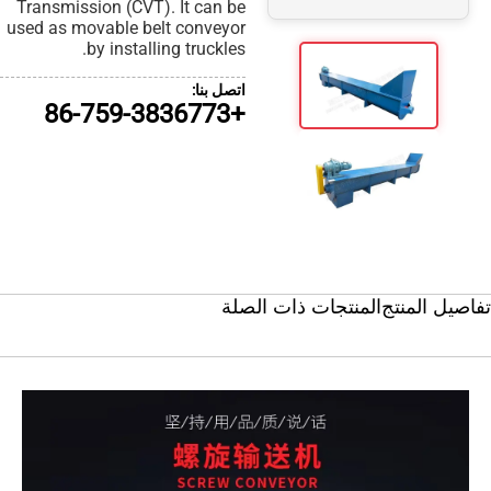
Transmission (CVT). It can be
used as movable belt conveyor
by installing truckles.
اتصل بنا:
+86-759-3836773
صلة