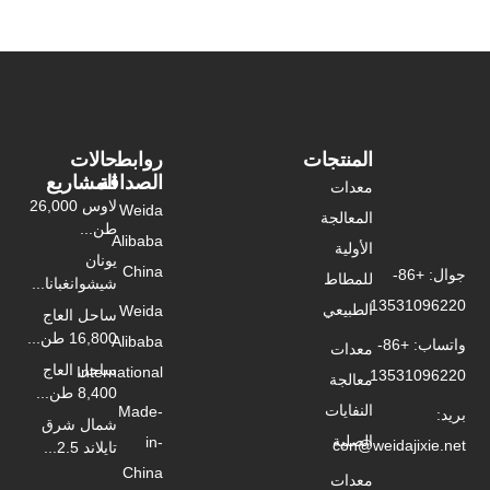
روابط
حالات
الصداقة
المشاريع
لاوس 26,000
Weida
طن...
Alibaba
يونان
China
شيشوانغبانا...
Weida
ساحل العاج
16,800 طن...
Alibaba
ساحل العاج
International
8,400 طن...
Made-
شمال شرق
in-
تايلاند 2.5...
China