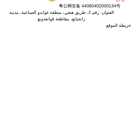
粤公网安
 2، طريق هنغي، منطقة غواندو الصناعية، مدينة
، مقاطعة قوانغدونغ