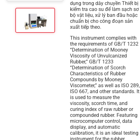
dụng trong dây chuyền Thiết bị
kiểm tra cao su để làm sạch sơ
bộ vật liệu, xử lý ban đầu hoặc
chuẩn bị cho công đoạn sản
xuất tiếp theo.
This instrument complies with
the requirements of GB/T 1232
“Determination of Mooney
Viscosity of Unvulcanized
Rubber,” GB/T 1233
“Determination of Scorch
Characteristics of Rubber
Compounds by Mooney
Viscometer,” as well as ISO 289,
ISO 667, and other standards. It
is used to measure the
viscosity, scorch time, and
curing index of raw rubber or
compounded rubber. Featuring
microcomputer control, data
display, and automatic
calibration, it is an ideal testing
instrument for the rubber