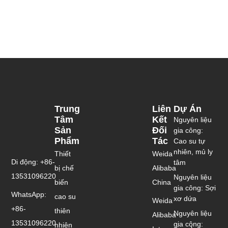
Trung
Liên
Dự Án
Tâm
Kết
Nguyên liệu
Sản
Đối
gia công:
Phẩm
Tác
Cao su tự
nhiên, mủ ly
Thiết
Weida
Di động: +86-
tâm
bị chế
Alibaba
13531096220
Nguyên liệu
biến
China
gia công: Sợi
WhatsApp:
cao su
xơ dứa
Weida
+86-
thiên
Nguyên liệu
Alibaba
13531096220
gia công:
nhiên