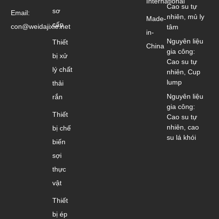
International
Cao su tự
sơ
Email:
nhiên, mủ ly
Made-
cấp
con@weidajixie.net
tâm
in-
Nguyên liệu
Thiết
China
gia công:
bị xử
Cao su tự
lý chất
nhiên, Cup
lump
thải
Nguyên liệu
rắn
gia công:
Thiết
Cao su tự
nhiên, cao
bị chế
su lá khói
biến
sợi
thực
vật
Thiết
bị ép