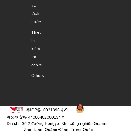
và
tách
nước
Thiết
bị
kiểm
tra
cao su
Others
粤ICP备10021396号-9
粤公网安备 44080402000134号
Địa chỉ: Số 2 đường Hengye, Khu công nghiệp Guandu,
Zhanjiang, Quảng Đông, Trung Quốc