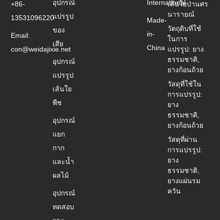
อุปกรณ์
International
+86-
เส้นใยป่านศร
นารายณ์
แปรรูป
13531096220
Made-
วัตถุดิบที่ใช้
ของ
in-
Email:
ในการ
เสีย
China
con@weidajixie.net
แปรรูป: ยาง
ธรรมชาติ,
อุปกรณ์
ยางก้อนถ้วย
แปรรูป
วัสดุที่ใช้ใน
เส้นใย
การแปรรูป:
พืช
ยาง
ธรรมชาติ,
อุปกรณ์
ยางก้อนถ้วย
แยก
วัสดุที่ผ่าน
กาก
การแปรรูป:
ยาง
และน้ำ
ธรรมชาติ,
ผลไม้
ยางแผ่นรม
ควัน
อุปกรณ์
ทดสอบ