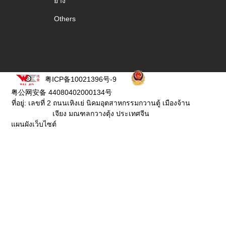
ยาง
Others
粤ICP备10021396号-9
粤公网安备 44080402000134号
ที่อยู่: เลขที่ 2 ถนนเหิงเย่ นิคมอุตสาหกรรมกวานตู้ เมืองจ้าน
เจียง มณฑลกวางตุ้ง ประเทศจีน
แผนผังเว็บไซต์