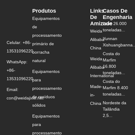
Produtos
Links
Casos De
De
Engenharia
Equipamentos
Amizade
Laos 26.000
de
toneladas...
Weida
processamento
Yunnan
Alibaba
Celular: +86-
primário de
Xishuangbanna..
China
13531096220
borracha
Costa do
Weida
Marfim
natural
WhatsApp:
16.800
Alibaba
+86-
Equipamentos
toneladas...
International
13531096220
para
Costa do
Made-
Marfim 8.400
processamento
Email:
toneladas...
in-
de resíduos
con@weidajixie.net
Nordeste da
China
sólidos
Tailândia
2,5...
Equipamentos
para
processamento