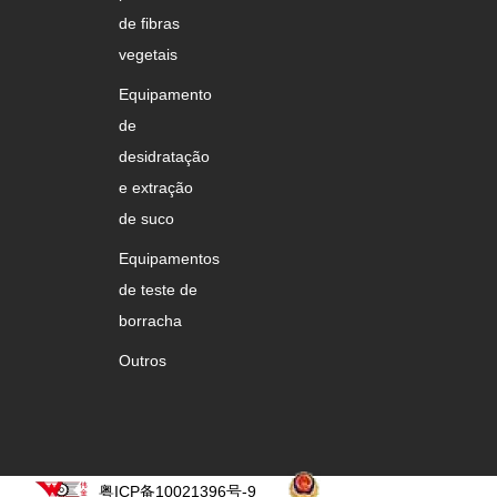
de fibras
vegetais
Equipamento
de
desidratação
e extração
de suco
Equipamentos
de teste de
borracha
Outros
粤ICP备10021396号-9