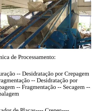
nica de Processamento:
turação -- Desidratação por Crepagem
Fragmentação -- Desidratação por
pagem -- Fragmentação -- Secagem --
alagem
ador de Placas---- Creper----