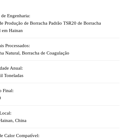
o de Engenharia:
de Produção de Borracha Padrão TSR20 de Borracha
l em Hainan
ais Processados:
ha Natural, Borracha de Coagulação
dade Anual:
il Toneladas
 Final:
0
Local:
Hainan, China
de Calor Compatível: