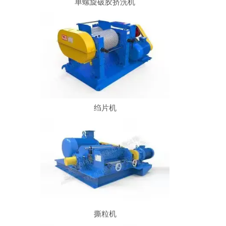
单螺旋破胶挤洗机
绉片机
撕粒机