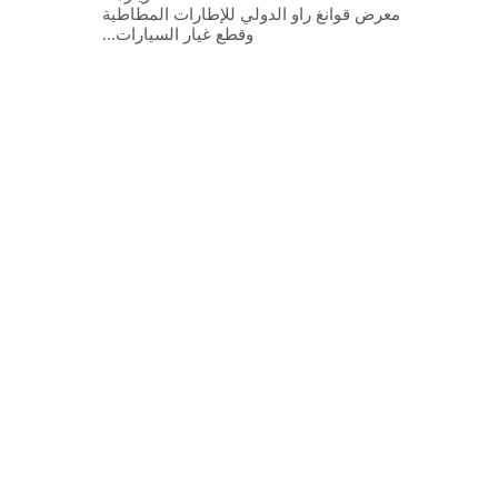
معرض قوانغ راو الدولي للإطارات المطاطية
وقطع غيار السيارات...