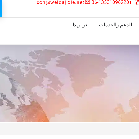
con@weidajixie.net
+86-13531096220
الدعم والخدمات
عن ويدا