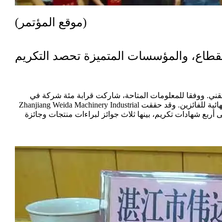
(موقع المؤتمر)
القطاع، والمؤسسات المتميزة تحصد التكريم
التقني. ووفقا للمعلومات المتاحة، شاركت قرابة مئة شركة في
عملية الترشح للجوائز، وأُعلن خلال المؤتمر عن القائمة النهائية للفائزين. وقد حققت Zhanjiang Weida Machinery Industrial
ت على أربع شهادات تكريم، بينها ثلاث جوائز لبراءات منتجات وجائزة