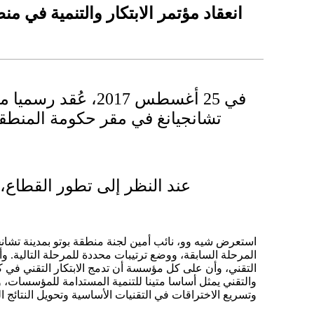
انعقاد مؤتمر الابتكار والتنمية في م
في 25 أغسطس 2017، ع
تشانجيانغ في مقر حكومة المنطقة،
عند النظر إلى تطور القطاع، 
استعرض شيه وو، نائب أمين لجنة منطقة بوتو بمدينة تشانج
المرحلة السابقة، ووضع ترتيبات محددة للمرحلة التالية. وأ
التقني، وأن على كل مؤسسة أن تدمج الابتكار التقني في ك
والتقني يمثل أساسا متينا للتنمية المستدامة للمؤسسات،
وتسريع الاختراقات في التقنيات الأساسية وتحويل النتائج ال