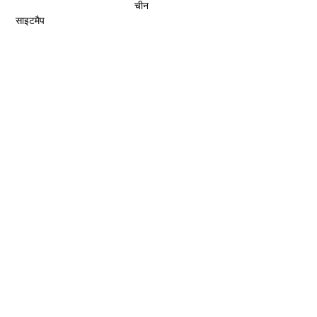
चीन
साइटमैप