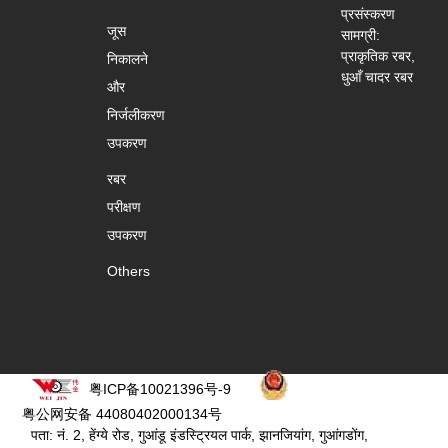
प्रसंस्करण
जूस
सामग्री:
प्राकृतिक रबर,
निकालने
धुआँ चादर रबर
और
निर्जलीकरण
उपकरण
रबर
परीक्षण
उपकरण
Others
粤ICP备10021396号-9
粤公网安备 44080402000134号
पता: नं. 2, हेंग्ये रोड, गुआंडू इंडस्ट्रियल पार्क, झानजियांग, गुआंगडोंग,