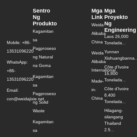
Sentro
Mga
Mga
Ng
Link
Proyekto
Produkto
Ng
Weida
Engineering
Kagamitan
Alibaba
Laos 26,000
sa
China
Mobile: +86-
Tonelada...
Pagproseso
13531096220
Yunnan
Weida
ng Natural
Xishuangbanna..
Alibaba
WhatsApp:
na Goma
Côte d’Ivoire
International
+86-
16,800
Kagamitan
13531096220
Tonelada...
Made-
sa
Côte d’Ivoire
in-
Email:
Pagproseso
8,400
China
con@weidajixie.net
Tonelada...
ng Solid
Hilagang-
Waste
silangang
Kagamitan
Thailand
2.5...
sa