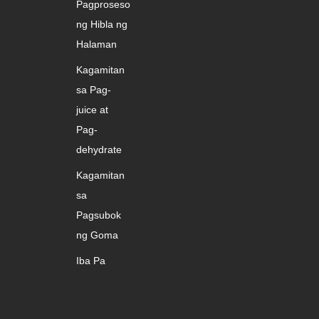
Pagproseso
ng Hibla ng
Halaman
Kagamitan
sa Pag-
juice at
Pag-
dehydrate
Kagamitan
sa
Pagsubok
ng Goma
Iba Pa