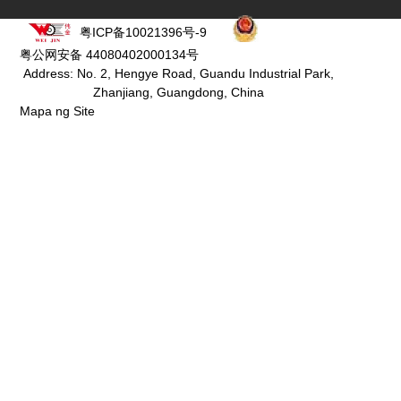
粤ICP备10021396号-9
粤公网安备 44080402000134号
Address: No. 2, Hengye Road, Guandu Industrial Park,
Zhanjiang, Guangdong, China
Mapa ng Site