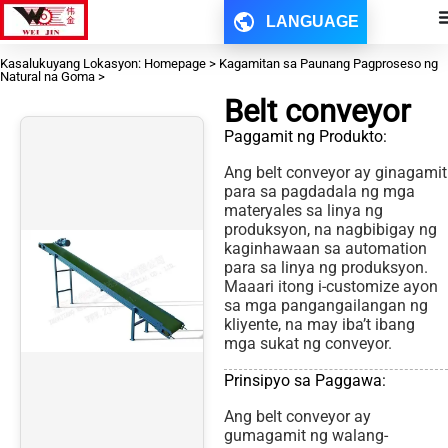
LANGUAGE
Kasalukuyang Lokasyon: Homepage > Kagamitan sa Paunang Pagproseso ng
Natural na Goma >
Belt conveyor
Paggamit ng Produkto:
Ang belt conveyor ay ginagamit
para sa pagdadala ng mga
materyales sa linya ng
produksyon, na nagbibigay ng
kaginhawaan sa automation
para sa linya ng produksyon.
Maaari itong i-customize ayon
sa mga pangangailangan ng
kliyente, na may iba’t ibang
mga sukat ng conveyor.
Prinsipyo sa Paggawa:
Ang belt conveyor ay
gumagamit ng walang-