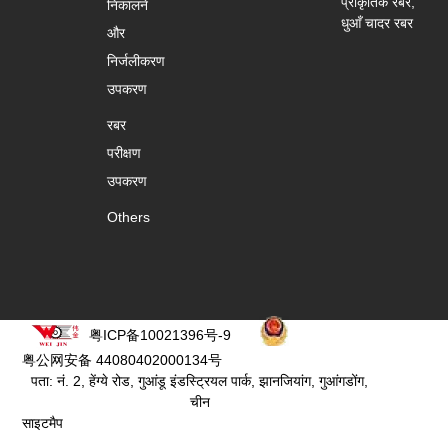
प्राकृतिक रबर,
निकालने
धुआँ चादर रबर
और
निर्जलीकरण
उपकरण
रबर
परीक्षण
उपकरण
Others
粤ICP备10021396号-9
粤公网安备 44080402000134号
पता: नं. 2, हेंग्ये रोड, गुआंडू इंडस्ट्रियल पार्क, झानजियांग, गुआंगडोंग,
चीन
साइटमैप