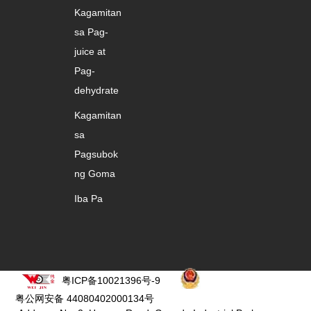
Kagamitan
sa Pag-
juice at
Pag-
dehydrate
Kagamitan
sa
Pagsubok
ng Goma
Iba Pa
粤ICP备10021396号-9
粤公网安备 44080402000134号