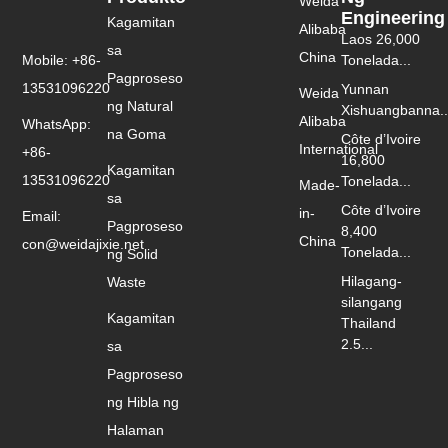
Weida
Engineering
Kagamitan
Alibaba
Laos 26,000
sa
China
Mobile: +86-
Tonelada...
Pagproseso
13531096220
Yunnan
Weida
ng Natural
Xishuangbanna..
Alibaba
WhatsApp:
na Goma
Côte d’Ivoire
International
+86-
16,800
Kagamitan
13531096220
Tonelada...
Made-
sa
Côte d’Ivoire
in-
Email:
Pagproseso
8,400
China
con@weidajixie.net
Tonelada...
ng Solid
Hilagang-
Waste
silangang
Kagamitan
Thailand
2.5...
sa
Pagproseso
ng Hibla ng
Halaman