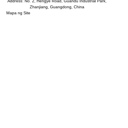
Address: No. 2, Hengye Road, Guandu Industrial Park,
Zhanjiang, Guangdong, China
Mapa ng Site