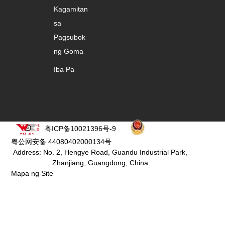
Kagamitan
sa
Pagsubok
ng Goma
Iba Pa
粤ICP备10021396号-9
粤公网安备 44080402000134号
Address: No. 2, Hengye Road, Guandu Industrial Park,
Zhanjiang, Guangdong, China
Mapa ng Site