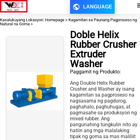
LANGUAGE
Kasalukuyang Lokasyon: Homepage > Kagamitan sa Paunang Pagproseso ng
Natural na Goma >
Doble Helix
Rubber Crusher
Extruder
Washer
Paggamit ng Produkto:
Ang Double Helix Rubber
Crusher and Washer ay isang
kagamitan sa pagproseso na
nagsasama ng pagdurog,
paghahalo, paghuhugas, at
pagmasahe sa produksyon ng
mixed rubber. Ang
pangunahing tungkulin nito ay
hatiin ang mga malalaking
tipak ng goma sa mas maliliit