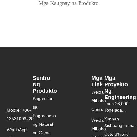
Mga Kaugnay na Produkto
Sentro
Mga
Mga
Ng
Link
Proyekto
Produkto
Ng
Weida
Engineering
Kagamitan
Alibaba
Laos 26,000
sa
China
Mobile: +86-
Tonelada...
Pagproseso
13531096220
Yunnan
Weida
ng Natural
Xishuangbanna..
Alibaba
WhatsApp:
na Goma
Côte d’Ivoire