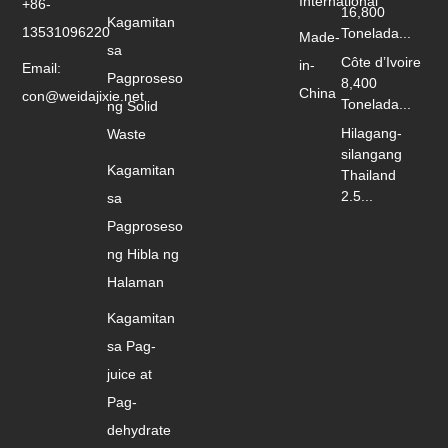
International
+86-
16,800
Kagamitan
13531096220
Tonelada...
Made-
sa
Côte d’Ivoire
in-
Email:
Pagproseso
8,400
China
con@weidajixie.net
Tonelada...
ng Solid
Hilagang-
Waste
silangang
Kagamitan
Thailand
2.5...
sa
Pagproseso
ng Hibla ng
Halaman
Kagamitan
sa Pag-
juice at
Pag-
dehydrate