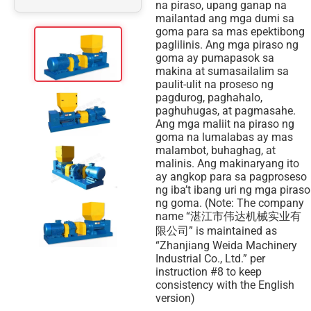
na piraso, upang ganap na
mailantad ang mga dumi sa
goma para sa mas epektibong
paglilinis. Ang mga piraso ng
goma ay pumapasok sa
makina at sumasailalim sa
paulit-ulit na proseso ng
pagdurog, paghahalo,
paghuhugas, at pagmasahe.
Ang mga maliit na piraso ng
goma na lumalabas ay mas
malambot, buhaghag, at
malinis. Ang makinaryang ito
ay angkop para sa pagproseso
ng iba’t ibang uri ng mga piraso
ng goma. (Note: The company
name “湛江市伟达机械实业有
限公司” is maintained as
“Zhanjiang Weida Machinery
Industrial Co., Ltd.” per
instruction #8 to keep
consistency with the English
version)