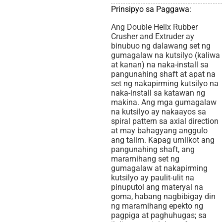
Prinsipyo sa Paggawa:
Ang Double Helix Rubber
Crusher and Extruder ay
binubuo ng dalawang set ng
gumagalaw na kutsilyo (kaliwa
at kanan) na naka-install sa
pangunahing shaft at apat na
set ng nakapirming kutsilyo na
naka-install sa katawan ng
makina. Ang mga gumagalaw
na kutsilyo ay nakaayos sa
spiral pattern sa axial direction
at may bahagyang anggulo
ang talim. Kapag umiikot ang
pangunahing shaft, ang
maramihang set ng
gumagalaw at nakapirming
kutsilyo ay paulit-ulit na
pinuputol ang materyal na
goma, habang nagbibigay din
ng maramihang epekto ng
pagpiga at paghuhugas; sa