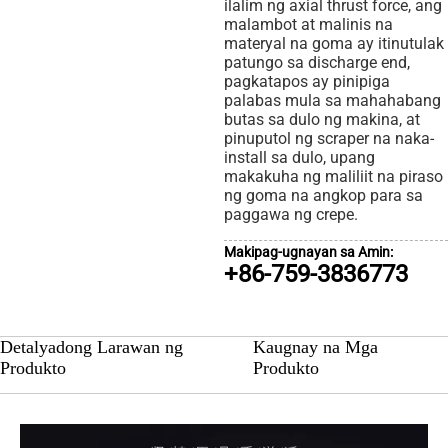
ilalim ng axial thrust force, ang
malambot at malinis na
materyal na goma ay itinutulak
patungo sa discharge end,
pagkatapos ay pinipiga
palabas mula sa mahahabang
butas sa dulo ng makina, at
pinuputol ng scraper na naka-
install sa dulo, upang
makakuha ng maliliit na piraso
ng goma na angkop para sa
paggawa ng crepe.
Makipag-ugnayan sa Amin:
+86-759-3836773
Detalyadong Larawan ng
Kaugnay na Mga
Produkto
Produkto