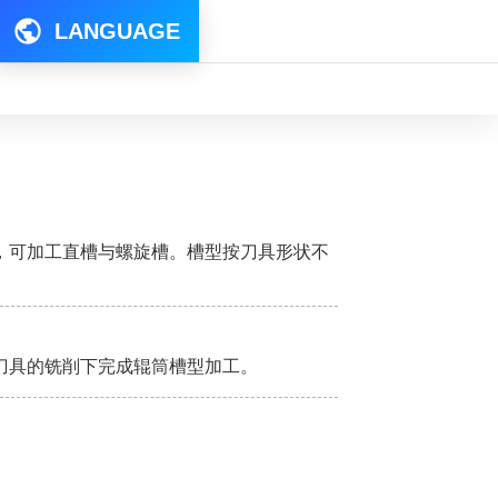
LANGUAGE
，可加工直槽与螺旋槽。槽型按刀具形状不
刀具的铣削下完成辊筒槽型加工。