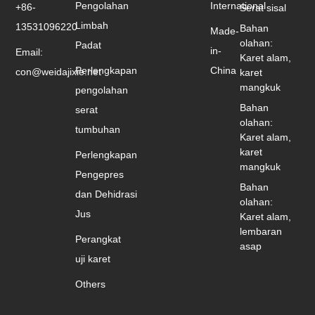
Pengolahan
International
+86-
Serat sisal
Limbah
13531096220
Bahan
Made-
olahan:
Padat
in-
Email:
Karet alam,
Perlengkapan
China
con@weidajixie.net
karet
mangkuk
pengolahan
Bahan
serat
olahan:
tumbuhan
Karet alam,
karet
Perlengkapan
mangkuk
Pengepres
Bahan
dan Dehidrasi
olahan:
Jus
Karet alam,
lembaran
Perangkat
asap
uji karet
Others