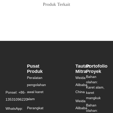
Produk Terkait
Pusat
Tautan
Portofolio
Produk
Mitra
Proyek
Bahan
Peralatan
Weida
olahan:
pengolahan
Alibaba
Karet alam,
awal karet
China
Ponsel: +86-
karet
mangkuk
alam
13531096220
Weida
Bahan
Perangkat
Alibaba
WhatsApp:
olahan: