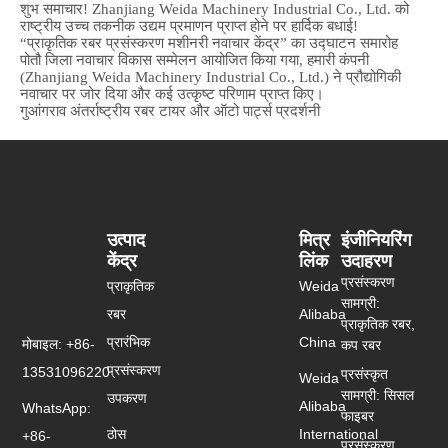
शुभ समाचार! Zhanjiang Weida Machinery Industrial Co., Ltd. को
राष्ट्रीय उच्च तकनीक उद्यम प्रमाणन प्राप्त होने पर हार्दिक बधाई!
“प्राकृतिक रबर प्रसंस्करण मशीनरी नवाचार केंद्र” का उद्घाटन समारोह
पोतौ जिला नवाचार विकास सम्मेलन आयोजित किया गया, हमारी कंपनी
(Zhanjiang Weida Machinery Industrial Co., Ltd.) ने प्रौद्योगिकी
नवाचार पर जोर दिया और कई उत्कृष्ट परिणाम प्राप्त किए।
गुआंगराव अंतर्राष्ट्रीय रबर टायर और ऑटो पार्ट्स प्रदर्शनी
उत्पाद
मित्र
इंजीनियरिंग
केंद्र
लिंक
उदाहरण
प्रसंस्करण
प्राकृतिक
Weida
सामग्री:
रबर
Alibaba
प्राकृतिक रबर,
प्रारंभिक
China
मोबाइल: +86-
कप रबर
प्रसंस्करण
13531096220
प्रसंस्कृत
Weida
सामग्री: सिसल
उपकरण
Alibaba
WhatsApp:
फाइबर
ठोस
International
+86-
प्रसंस्करण