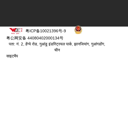
粤ICP备10021396号-9
粤公网安备 44080402000134号
पता: नं. 2, हेंग्ये रोड, गुआंडू इंडस्ट्रियल पार्क, झानजियांग, गुआंगडोंग,
चीन
साइटमैप