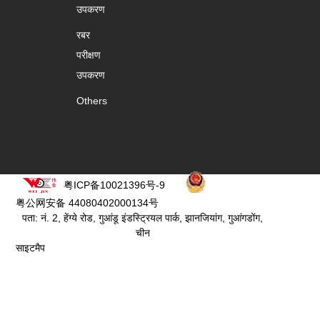
उपकरण
रबर
परीक्षण
उपकरण
Others
粤ICP备10021396号-9
粤公网安备 44080402000134号
पता: नं. 2, हेंग्ये रोड, गुआंडू इंडस्ट्रियल पार्क, झानजियांग, गुआंगडोंग,
चीन
साइटमैप