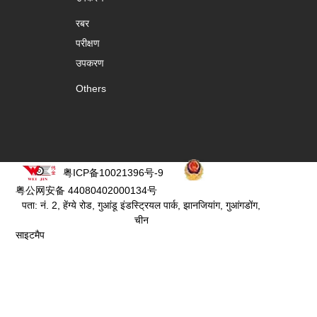
रबर
परीक्षण
उपकरण
Others
粤ICP备10021396号-9
粤公网安备 44080402000134号
पता: नं. 2, हेंग्ये रोड, गुआंडू इंडस्ट्रियल पार्क, झानजियांग, गुआंगडोंग,
चीन
साइटमैप