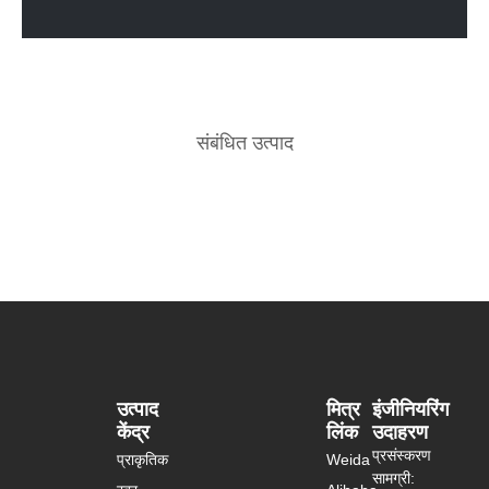
संबंधित उत्पाद
उत्पाद
मित्र
इंजीनियरिंग
केंद्र
लिंक
उदाहरण
प्रसंस्करण
प्राकृतिक
Weida
सामग्री: