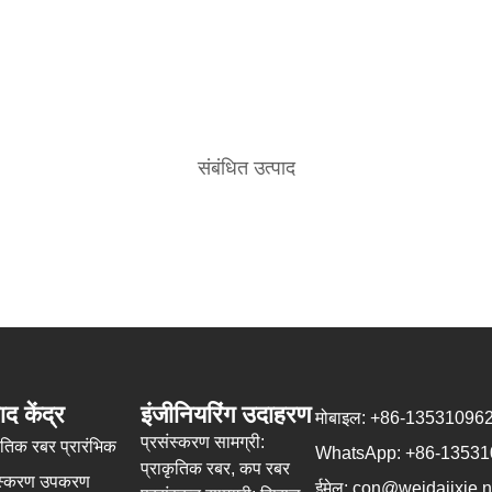
संबंधित उत्पाद
ाद केंद्र
इंजीनियरिंग उदाहरण
मोबाइल: +86-13531096
प्रसंस्करण सामग्री:
ृतिक रबर प्रारंभिक
WhatsApp: +86-1353
प्राकृतिक रबर, कप रबर
ंस्करण उपकरण
ईमेल: con@weidajixie.n