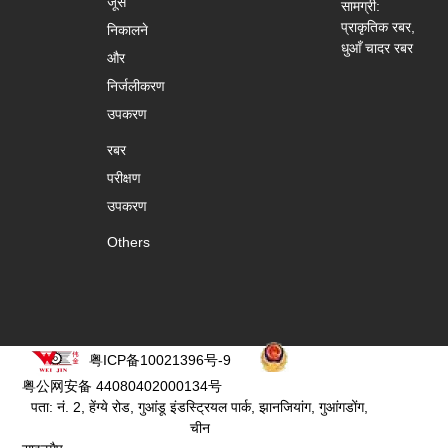
जूस
सामग्री:
प्राकृतिक रबर,
निकालने
धुआँ चादर रबर
और
निर्जलीकरण
उपकरण
रबर
परीक्षण
उपकरण
Others
粤ICP备10021396号-9
粤公网安备 44080402000134号
पता: नं. 2, हेंग्ये रोड, गुआंडू इंडस्ट्रियल पार्क, झानजियांग, गुआंगडोंग,
चीन