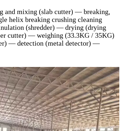
ng and mixing (slab cutter) — breaking,
le helix breaking crushing cleaning
nulation (shredder) — drying (drying
bber cutter) — weighing (33.3KG / 35KG)
er) — detection (metal detector) —