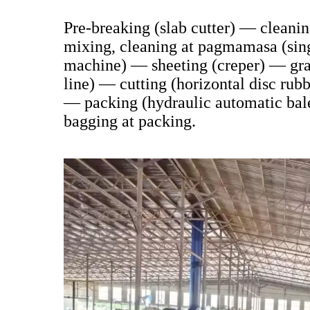
Pre-breaking (slab cutter) — cleani
mixing, cleaning at pagmamasa (sing
machine) — sheeting (creper) — gra
line) — cutting (horizontal disc ru
— packing (hydraulic automatic bal
bagging at packing.