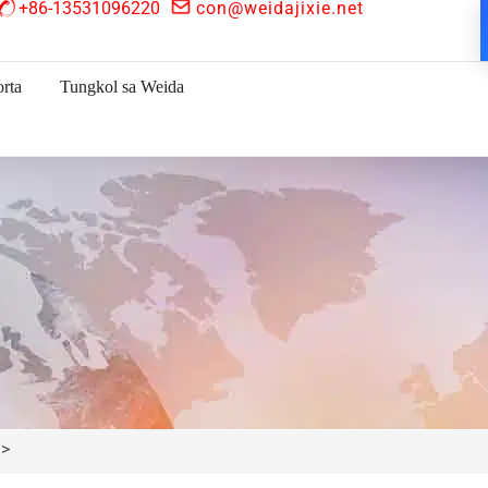
+86-13531096220
con@weidajixie.net
rta
Tungkol sa Weida
 >