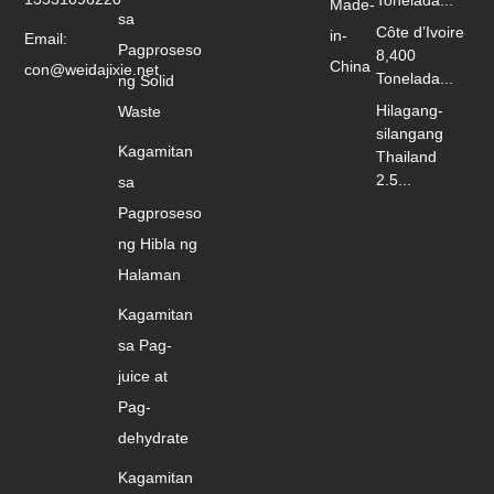
Made-
sa
Côte d’Ivoire
in-
Email:
Pagproseso
8,400
China
con@weidajixie.net
Tonelada...
ng Solid
Hilagang-
Waste
silangang
Kagamitan
Thailand
2.5...
sa
Pagproseso
ng Hibla ng
Halaman
Kagamitan
sa Pag-
juice at
Pag-
dehydrate
Kagamitan