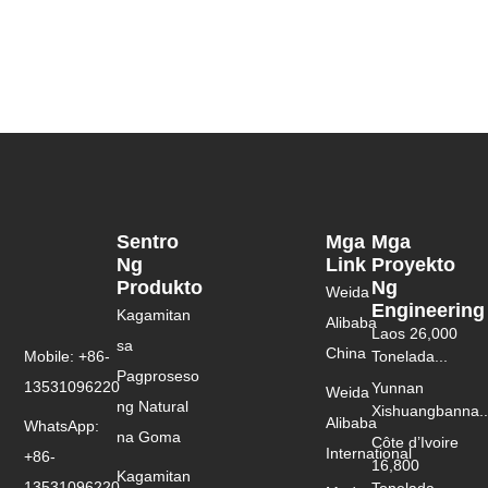
Sentro
Mga
Mga
Ng
Link
Proyekto
Produkto
Ng
Weida
Engineering
Kagamitan
Alibaba
Laos 26,000
sa
China
Mobile: +86-
Tonelada...
Pagproseso
13531096220
Yunnan
Weida
ng Natural
Xishuangbanna..
Alibaba
WhatsApp:
na Goma
Côte d’Ivoire
International
+86-
16,800
Kagamitan
13531096220
Tonelada...