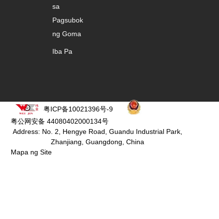
sa
Pagsubok
ng Goma
Iba Pa
粤ICP备10021396号-9
粤公网安备 44080402000134号
Address: No. 2, Hengye Road, Guandu Industrial Park,
Zhanjiang, Guangdong, China
Mapa ng Site