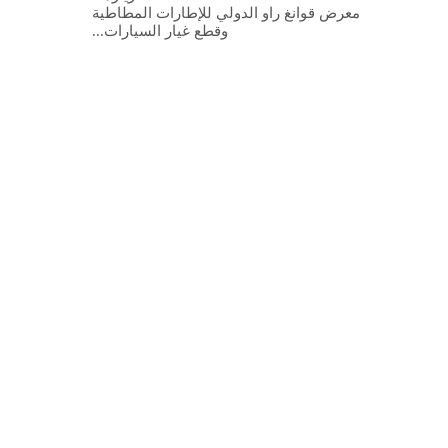
معرض قوانغ راو الدولي للإطارات المطاطية
وقطع غيار السيارات...