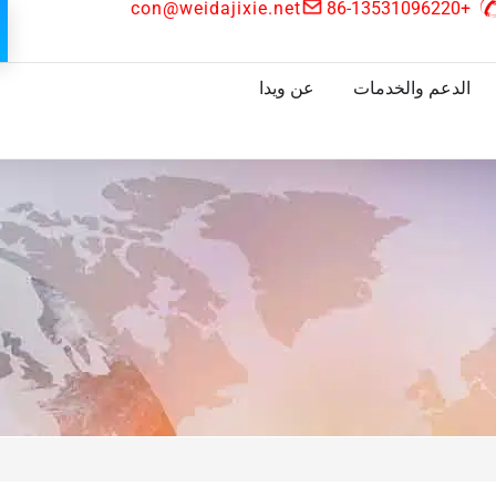
con@weidajixie.net
+86-13531096220
الدعم والخدمات
عن ويدا