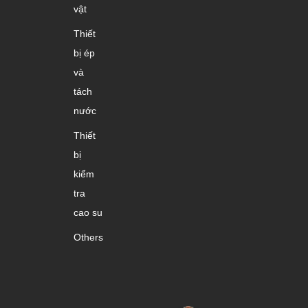
vật
Thiết
bị ép
và
tách
nước
Thiết
bị
kiểm
tra
cao su
Others