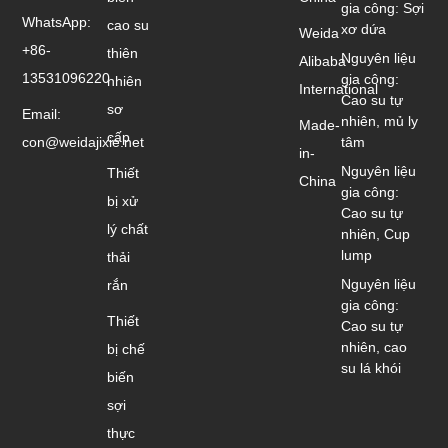
gia công: Sợi
WhatsApp:
cao su
xơ dứa
Weida
+86-
thiên
Nguyên liệu
Alibaba
13531096220
gia công:
nhiên
International
Cao su tự
sơ
Email:
nhiên, mủ ly
Made-
cấp
con@weidajixie.net
tâm
in-
Nguyên liệu
Thiết
China
gia công:
bị xử
Cao su tự
lý chất
nhiên, Cup
lump
thải
Nguyên liệu
rắn
gia công:
Thiết
Cao su tự
nhiên, cao
bị chế
su lá khói
biến
sợi
thực