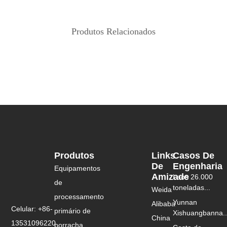
Produtos Relacionados
Produtos
Links
Casos De
De
Engenharia
Equipamentos
Amizade
Laos 26.000
de
toneladas...
Weida
processamento
Yunnan
Alibaba
Celular: +86-
primário de
Xishuangbanna..
China
13531096220
borracha