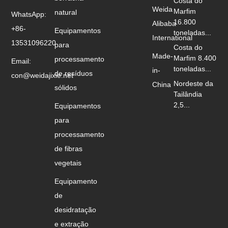
Costa do
Weida
Marfim
natural
WhatsApp:
16.800
Alibaba
+86-
Equipamentos
toneladas...
International
13531096220
para
Costa do
Made-
Marfim 8.400
processamento
Email:
toneladas...
in-
de resíduos
con@weidajixie.net
Nordeste da
China
sólidos
Tailândia
2,5...
Equipamentos
para
processamento
de fibras
vegetais
Equipamento
de
desidratação
e extração