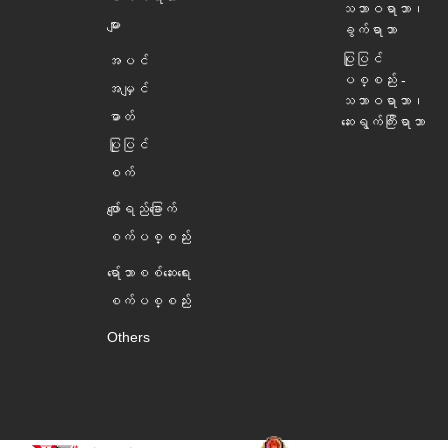
သဘာဝရာဘာ၊
များ
ခွက်ရာဘာ
ပြုပြင်
အပင်
ပစ္စည်း -
အမျှင်
သဘာဝရာဘာ၊
ဓာတ်
ဆေးရွက်ကြီးရာဘာ
ပြုပြင်
စက်
ဖျော်ရည်ခြောက်
စက်ပစ္စည်း
ရော်ဘာစစ်ဆေးရေး
စက်ပစ္စည်း
Others