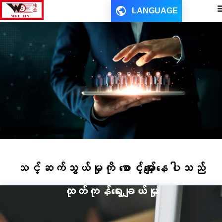
LANGUAGE
သင့်ဆက်သွယ်မှုကို စောင့်မျှော်နေပါသည်
ထုတ်ကုန်ရွေးချယ်မှု