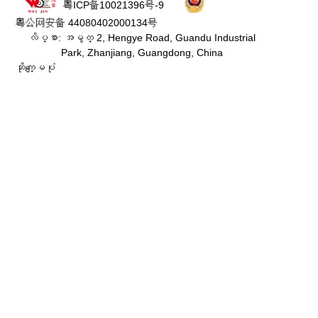
粤ICP备10021396号-9
粤公网安备 44080402000134号
လိပ္စာ: အမွတ္ 2, Hengye Road, Guandu Industrial
Park, Zhanjiang, Guangdong, China
ဆိုက္ေျမပံု