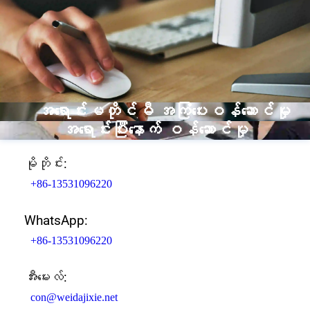
အရောင်းမတိုင်မီ အကြံပေးဝန်ဆောင်မှု
အရောင်းပြီးနောက် ဝန်ဆောင်မှု
မိုဘိုင်း:
+86-13531096220
WhatsApp:
+86-13531096220
အီးမေးလ်:
con@weidajixie.net