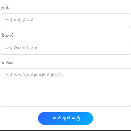
ဖုန်း
အီးမေးလ်
မက်ဆေ့
တင်သွင်းမည်