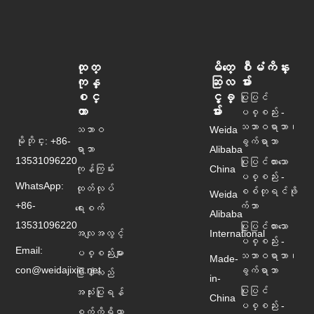
ထုတ္
မိတ္ေ
စီမံကိန္း
ကုန္
ဆြလ
မ်ား
စင္
င့္ခ္
ပြုပြင်
တာ
မ်ား
ပစ္စည်း -
သဘာဝရာဘာ၊
သဘာဝ
Weida
မိုဘိုင္း: +86-
ခွက်ရာဘာ
ရာဘာ
Alibaba
13531096220
ပြုပြင်ထားသော
ကုန်ကြမ်း
China
ပစ္စည်း -
WhatsApp:
ထုတ်လုပ်
စစ်တုရင်ဖို
Weida
+86-
က်ဘာ
ရေးစက်
Alibaba
13531096220
ပြုပြင်ထားသော
အလျအလွင့်
International
ပစ္စည်း -
Email:
ပစ္စည်းများ
သဘာဝရာဘာ၊
Made-
con@weidajixie.net
ခွက်ရာဘာ
ပြန်လည်
in-
ပြုပြင်
အသုံးပြုရန်
China
ပစ္စည်း -
စက်ကိရိယာ