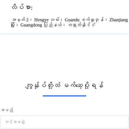
လိပ်စာ:
အမှတ် 2၊ Hengye လမ်း၊ Guandu စက်မှုဇုန်၊ Zhanjiang
မြို့၊ Guangdong ပြည်နယ်၊ တရုတ်နိုင်ငံ
ကျွန်ုပ်တို့ထံ မက်ဆေ့ပို့ရန်
အမည်