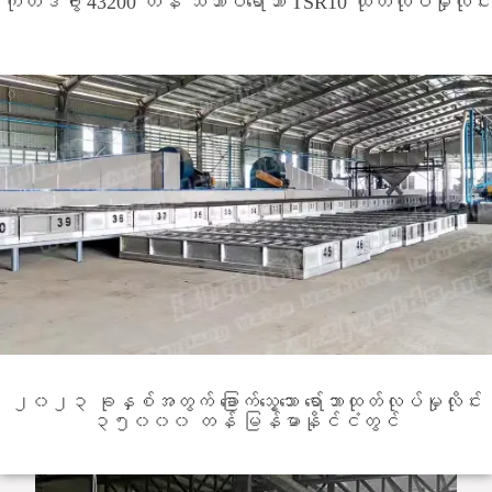
ကိုတီဒီဗွါ 43200 တန် သဘာဝရော်ဘာ TSR10 ထုတ်လုပ်မှုလိုင်း
၂၀၂၃ ခုနှစ်အတွက် ခြောက်သွေ့သော ရော်ဘာထုတ်လုပ်မှုလိုင်း
၃၅၀၀၀ တန် မြန်မာနိုင်ငံတွင်