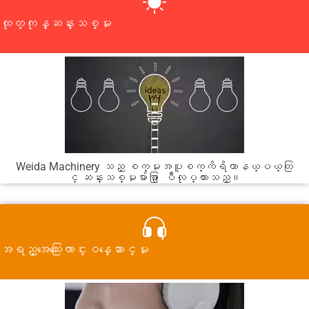
ထုတ္ကုန္ဆန္းသစ္မႈ
Weida Machinery သည္ စက္မႈအပူစက္ကိရိယာနယ္ပယ္တြ
င္ ဆန္းသစ္မႈမ်ားစြာ ျပဳလုပ္ထားသည္။
အရည္အေသြးေကာင္းဝန္ေဆာင္မႈ