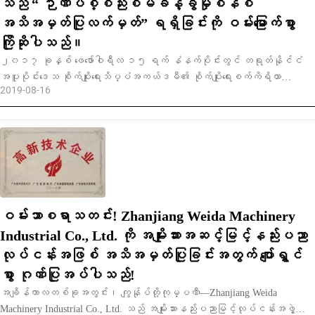
သည် “ ဉာဏပစ္စည်းစီမံခန့်ခွဲမှုစနစ်
အသိအမှတ်ပြုလက်မှတ်” ရရှိခြင်းကို ဝမ်းမြောက်စွာ
ကြိုဆိုပါသည်။
၂၀၁၇ ခုနှစ် ဖေဖော်ဝါရီလ ၁၅ ရက် နံနက်ပိုင်းတွင် တရုတ်နိုင်ငံ
အပူပိုင်းဒေသ စိုက်ပျိုးရေးသိပ္ပံအကယ်ဒမီ၏ စိုက်ပျိုးရေးစက်ကိရိယာ
2019-08-16
သုတေသနဌာနက ဦးဆောင်၍ Zhanjiang Weida Machinery Industrial Co., Ltd.
(အတိုကောက် “ Weida Machinery” ) နှင့် ပူးပေါင်းကာ “ သဘာဝရာဘာပြုပြင်
မွမ်းမံရေး စက်ကိရိယာ ဆန်းသစ်တီထွင်ရေးစင်တာ” (အတိုကောက် “ ဆန်းသစ်
တီထွင်ရေးစင်တာ” ) ကို တည်ထောင်ဖွင့်လှစ်ခဲ့ပြီး သဘောတူညီချက်လက်မှတ်ရေးထိုး
ပွဲကိုလည်း ထိုနေ့တွင်ပင် ကျင်းပခဲ့သည်။
ဝမ်းသာစရာသတင်း! Zhanjiang Weida Machinery
Industrial Co., Ltd. ကို အမျိုးသားအဆင့်မြင့်နည်းပညာ
လုပ်ငန်းအဖြစ် အသိအမှတ်ပြုခြင်းအတွက် ပျော်ရွှင်
စွာ ဂုဏ်ပြုအပ်ပါသည်!
အချိန်ကာလတစ်ခုအတွင်း၊ ကျွန်ုပ်တို့ကုမ္ပဏီ—Zhanjiang Weida
Machinery Industrial Co., Ltd. သည် အမျိုးသားနည်းပညာမြင့်လုပ်ငန်းအဖွဲ့