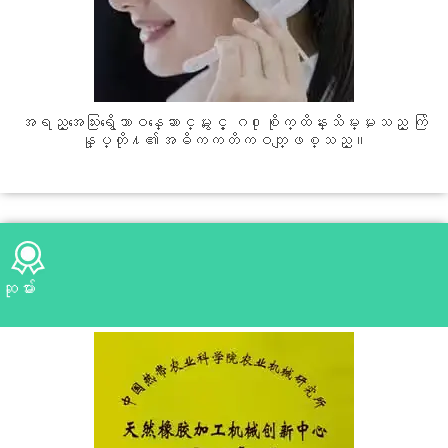
အရည္အေသြးရွိေသာဝန္ေဆာင္မႈႏွင့္ ဂ႐ုစိုက္ထိန္းသိမ္းမႈသည္ ကြ်
န္ုပ္တို႔၏အဓိကကတိကဝတ္ျဖစ္သည္။
ဆုမ်ား