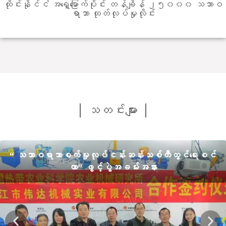
ထိုင်းနိုင်ငံ အရှေ့မြောက်ပိုင်း တန်ချိန် ၂၅၀၀၀ သဘာဝ
ရာဘာ ထုတ်လုပ်မှုလိုင်း
သတင်းများ
“ သဘာဝရာဘာစက်မှုလုပ်ငန်းဆန်းသစ်တီထွင်ရေးစင်
တာ” ဖွင့်ပွဲအခမ်းအနား