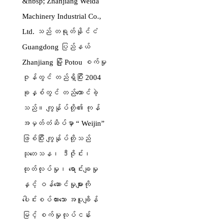
&nbsp; Zhanjiang Weida
Machinery Industrial Co.,
Ltd. သည် တရုတ်နိုင်ငံ
Guangdong ပြည်နယ်
Zhanjiang မြို့ Potou စက်မှု
ဇုန်တွင် တည်ရှိပြီး 2004
ခုနှစ်တွင် တည်ထောင်ခဲ့
သည်။ ကျွန်ုပ်တို့၏ ကုန်
အမှတ်တံဆိပ်မှာ “ Weijin”
ဖြစ်ပြီး ကျွန်ုပ်တို့သည်
သုတေသန၊ ဒီဇိုင်း၊
ထုတ်လုပ်မှု၊ ရောင်းချမှု
နှင့် ဝန်ဆောင်မှုများကို
ပေါင်းစပ်ထားသော အပူချိန်
မြင့် စက်မှုလုပ်ငန်း