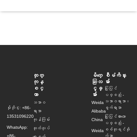
ထုတ္
မိတ္ေ
စီမံကိန္း
ကုန္
ဆြလ
မ်ား
စင္
င့္ခ္
ပြုပြင်
တာ
မ်ား
ပစ္စည်း -
သဘာဝရာဘာ၊
သဘာဝ
Weida
မိုဘိုင္း: +86-
ခွက်ရာဘာ
ရာဘာ
Alibaba
13531096220
ပြုပြင်ထားသော
ကုန်ကြမ်း
China
ပစ္စည်း -
WhatsApp:
ထုတ်လုပ်
စစ်တုရင်ဖို
Weida
+86-
က်ဘာ
ရေးစက်