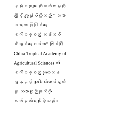
နည်းပညာများ တိုးတက်လာမှုတို့
ကြောင့် ကျွန်ုပ်တို့သည် “ သဘာ
ဝရာဘာ ပြုပြင်ရေး
စက်ပစ္စည်း ဆန်းသစ်
တီထွင်ရေးစင်တာ” ဖြစ်ပြီး
China Tropical Academy of
Agricultural Sciences ၏
စက်ပစ္စည်းသုတေသန
ဌာနနှင့် ပူးပေါင်းဆောင်ရွက်
မှု သဘောတူညီချက်ကို
လက်မှတ်ရေးထိုးခဲ့သည်။