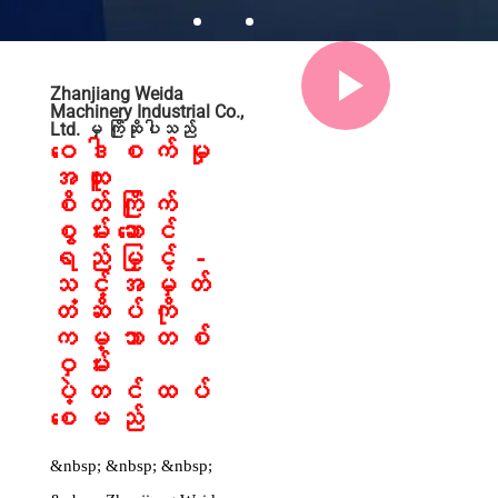
Zhanjiang Weida
Machinery Industrial Co.,
Ltd. မှ ကြိုဆိုပါသည်
ဝေဒါစက်မှု
အထူး
စိတ်ကြိုက်
စွမ်းဆောင်
ရည်မြှင့် -
သင့်အမှတ်
တံဆိပ်ကို
ကမ္ဘာတစ်
ဝှမ်း
ပဲ့တင်ထပ်
စေမည်
&nbsp; &nbsp; &nbsp;