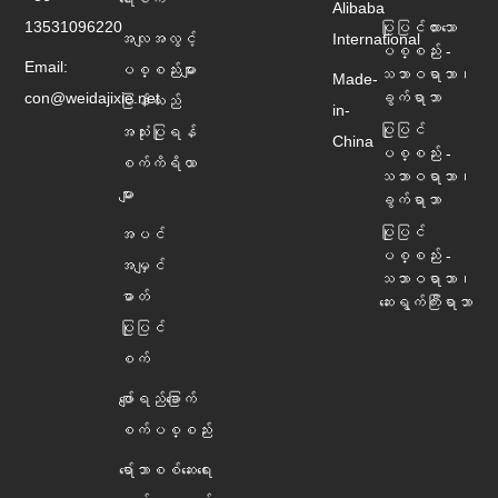
Alibaba
13531096220
ပြုပြင်ထားသော
အလျအလွင့်
International
ပစ္စည်း -
Email:
ပစ္စည်းများ
သဘာဝရာဘာ၊
Made-
con@weidajixie.net
ခွက်ရာဘာ
ပြန်လည်
in-
ပြုပြင်
အသုံးပြုရန်
China
ပစ္စည်း -
စက်ကိရိယာ
သဘာဝရာဘာ၊
များ
ခွက်ရာဘာ
ပြုပြင်
အပင်
ပစ္စည်း -
အမျှင်
သဘာဝရာဘာ၊
ဓာတ်
ဆေးရွက်ကြီးရာဘာ
ပြုပြင်
စက်
ဖျော်ရည်ခြောက်
စက်ပစ္စည်း
ရော်ဘာစစ်ဆေးရေး