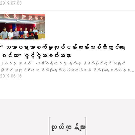
2019-07-03
အစည်းအဖြစ် အသိအမှတ်ပြုခံရပြီး “ အမျိုးသားအဆင့်နည်းပညာမြင့်
လုပ်ငန်း” အဖြစ် သတ်မှတ်ခံရပါသည်။ အမျိုးသားနည်းပညာမြင့်လုပ်ငန်း
များသည် အမျိုးသားအဆင့်အထောက်အပံ့ရရှိသော နည်းပညာမြင့်နယ်ပယ်များတွင်
သုတေသနနှင့်ဖွံ့ဖြိုးမှုကို ဆက်လက်လုပ်ဆောင်ကာ နည်းပညာအကျိုးသက်ရောက်မှုများ
ကို ပြောင်းလဲခြင်းဖြင့် ကုမ္ပဏီ၏အဓိကကိုယ်ပိုင်နည်းပညာပိုင်ဆိုင်မှုများကို
ဖော်ဆောင်နိုင်သော လုပ်ငန်းများဖြစ်ပါသည်။
“ သဘာဝရာဘာစက်မှုလုပ်ငန်းဆန်းသစ်တီထွင်ရေး
စင်တာ” ဖွင့်ပွဲအခမ်းအနား
၂၀၁၇ ခုနှစ်၊ ဖေဖော်ဝါရီလ ၁၅ ရက်နေ့ နံနက်ပိုင်းတွင် တရုတ်
နိုင်ငံ အပူပိုင်းဒေသ စိုက်ပျိုးရေးသိပ္ပံအကယ်ဒမီ စိုက်ပျိုးရေးစက်ပစ္စည်း
2019-06-16
သုတေသနဌာနက ဦးဆောင်ပြီး Zhanjiang Weida Machinery Industrial Co., Ltd.
(အတိုကောက် “ Weida Machinery” ) နှင့် ပူးပေါင်းကာ “ သဘာဝရာဘာ ပြုပြင်
မွမ်းမံမှု စက်ပစ္စည်းဆန်းသစ်ရေးစင်တာ” (အတိုကောက် “ ဆန်းသစ်ရေးစင်
တာ” ) ကို တည်ထောင်ခဲ့ပြီး လက်မှတ်ရေးထိုးပွဲကိုလည်း ထိုနေ့တွင်ပင် ကျင်းပခဲ့
သည်။
ထုတ်ကုန်များ