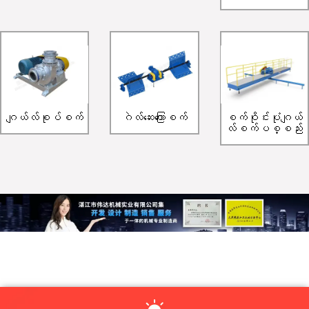
ဂျယ်လ်စုပ်စက်
ဂဲလ်ဆေးကြောစက်
စက်ဝိုင်းပုံဂျယ်
လ်စက်ပစ္စည်း