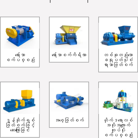
ရော်ဘာ
ရော်ဘာစက်ကိရိယာ
တစ်ခုတည်းသော
စက်ပစ္စည်း
ခရုပတ်ပုံစံ
ရာဘာဖြတ်စက်
ဒွန်ဆိုက်ရစ်
အစေ့ဖြတ်စက်
ဟိုက်ဒရောလစ်
ဖြတ်စက်ဖြင့်
အလိုအလျောက်
ဆေးကြောခြင်း
ထုပ်ပိုး
စက်ပစ္စည်း