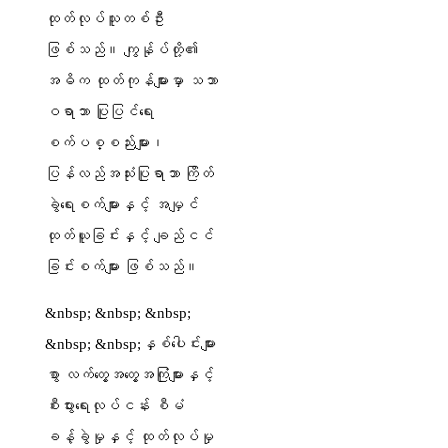
ထုတ်လုပ်သူတစ်ဦး
ဖြစ်သည်။ ကျွန်ုပ်တို့၏
အဓိက ထုတ်ကုန်များမှာ သဘာ
ဝရာဘာ ပြုပြင်ရေး
စက်ပစ္စည်းများ၊
ပြန်လည်အသုံးပြုရာဘာ ကြိတ်
ခွဲရေးစက်များနှင့် အမျှင်
ထုတ်ယူခြင်းနှင့် ချည်ငင်
ခြင်းစက်များ ဖြစ်သည်။
&nbsp; &nbsp; &nbsp;
&nbsp; &nbsp;နှစ်ပေါင်းများ
စွာ လက်တွေ့အတွေ့အကြုံများနှင့်
စီးပွားရေးလုပ်ငန်း စီမံ
ခန့်ခွဲမှုနှင့် ထုတ်လုပ်မှု