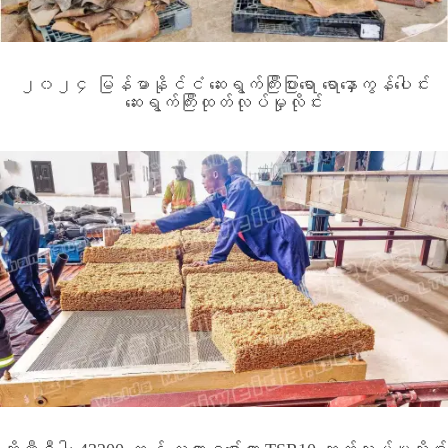
၂၀၂၄ မြန်မာနိုင်ငံ ဆေးရွက်ကြီးပြားရော ရောနှောကွန်ပေါင်း
ဆေးရွက်ကြီးထုတ်လုပ်မှုလိုင်း