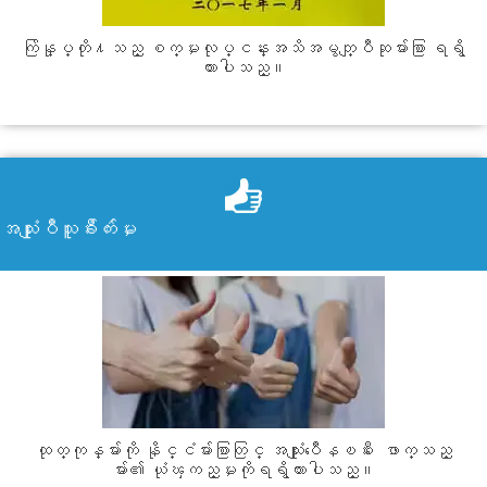
ကြ်န္ုပ္တို႔သည္ စက္မႈလုပ္ငန္းအသိအမွတ္ျပဳဆုမ်ားစြာ ရရွိ
ထားပါသည္။
အသံုးျပဳသူခ်ီးက်ဴးမႈ
ထုတ္ကုန္မ်ားကို နိုင္ငံမ်ားစြာတြင္ အသံုးျပဳေနၿပီး ေဖာက္သည္
မ်ား၏ ယံုၾကည္မႈကိုရရွိထားပါသည္။