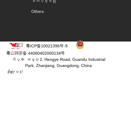
စက်ပစ္စည်း
Others
粤ICP备10021396号-9
粤公网安备 44080402000134号
လိပ္စာ: အမွတ္ 2, Hengye Road, Guandu Industrial
Park, Zhanjiang, Guangdong, China
ဆိုက္ေျမပံု