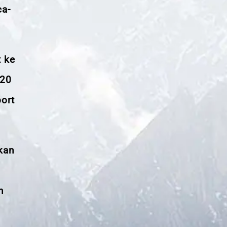
ca-
t ke
 20
ort
kan
h