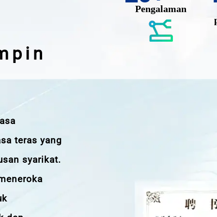
Pengalaman
mpin
iasa
sa teras yang
san syarikat.
 meneroka
uk