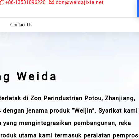
+86-13531096220
con@weidajixie.net
Contact Us
ng Weida
terletak di Zon Perindustrian Potou, Zhanjiang,
 dengan jenama produk “Weijin”. Syarikat kami
 yang mengintegrasikan pembangunan, reka
 Produk utama kami termasuk peralatan pempro