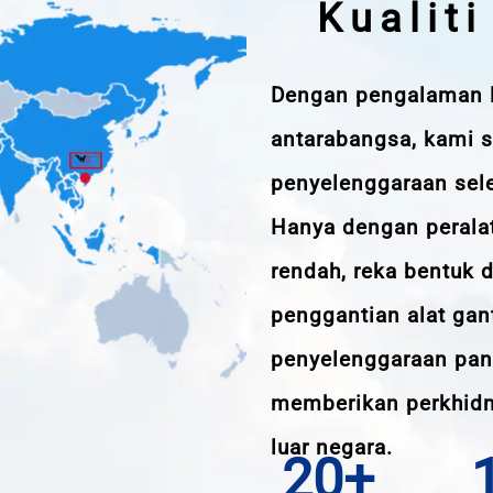
Kualit
Dengan pengalaman l
antarabangsa, kami 
penyelenggaraan sel
Hanya dengan peralat
rendah, reka bentuk 
penggantian alat gan
penyelenggaraan pant
memberikan perkhidm
luar negara.
20+