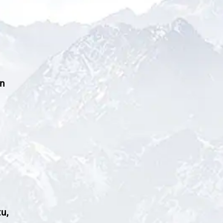
in
n
u,