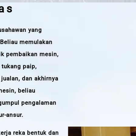
as
 usahawan yang
 Beliau memulakan
nik pembaikan mesin,
 tukang paip,
 jualan, dan akhirnya
esin, beliau
gumpul pengalaman
ur-ansur.
kerja reka bentuk dan