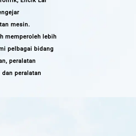
olifik, Encik Lai
engejar
tan mesin.
lah memperoleh lebih
mi pelbagai bidang
an, peralatan
 dan peralatan