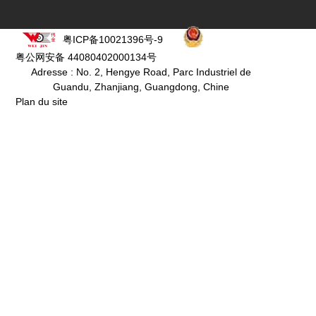
粤ICP备10021396号-9
粤公网安备 44080402000134号
Adresse : No. 2, Hengye Road, Parc Industriel de
Guandu, Zhanjiang, Guangdong, Chine
Plan du site