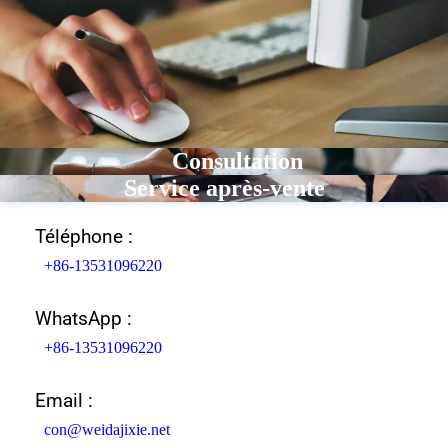
Consultation
Service après-vente
Téléphone :
+86-13531096220
WhatsApp :
+86-13531096220
Email :
con@weidajixie.net