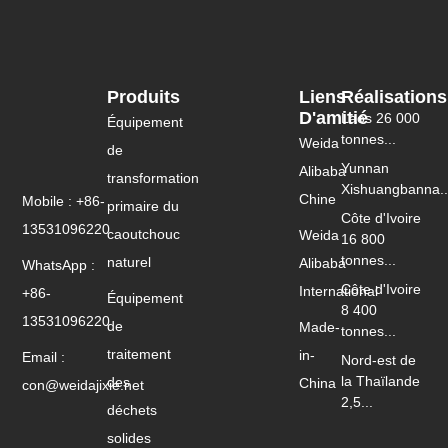
Produits
Liens
Réalisations
D'amitié
Laos 26 000
Équipement
tonnes...
Weida
de
Yunnan
Alibaba
transformation
Xishuangbanna..
Chine
Mobile : +86-
primaire du
Côte d'Ivoire
13531096220
caoutchouc
Weida
16 800
tonnes...
naturel
Alibaba
WhatsApp :
Côte d'Ivoire
International
+86-
Équipement
8 400
13531096220
de
Made-
tonnes...
traitement
in-
Email :
Nord-est de
la Thaïlande
des
China
con@weidajixie.net
2,5...
déchets
solides