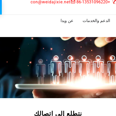
con@weidajixie.net
+86-13531096220
الدعم والخدمات
عن ويدا
نتطلع إلى اتصالك