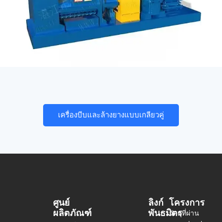
เครื่องบีบและล้างยางแบบเกลียวคู่
ศูนย์
ลิงก์
โครงการ
ผลิตภัณฑ์
พันธมิตร
วัสดุที่ผ่าน