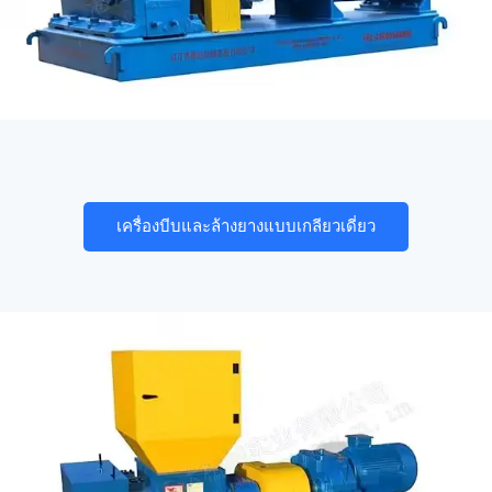
เครื่องบีบและล้างยางแบบเกลียวเดี่ยว