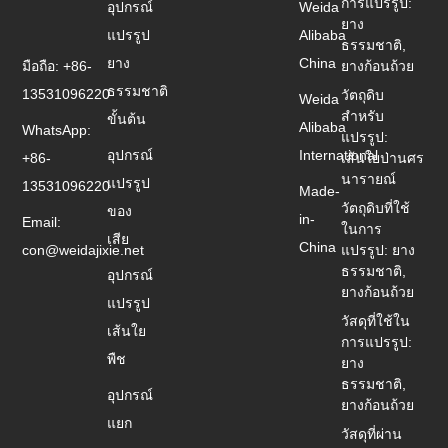
การแปรรูป:
อุปกรณ์
Weida
ยาง
แปรรูป
Alibaba
ธรรมชาติ,
ยาง
China
มือถือ: +86-
ยางก้อนถ้วย
ธรรมชาติ
13531096220
วัตถุดิบ
Weida
สำหรับ
ขั้นต้น
Alibaba
WhatsApp:
แปรรูป:
อุปกรณ์
International
+86-
เส้นใยป่านศร
นารายณ์
แปรรูป
13531096220
Made-
วัตถุดิบที่ใช้
ของ
in-
Email:
ในการ
เสีย
China
con@weidajixie.net
แปรรูป: ยาง
ธรรมชาติ,
อุปกรณ์
ยางก้อนถ้วย
แปรรูป
วัสดุที่ใช้ใน
เส้นใย
การแปรรูป:
พืช
ยาง
ธรรมชาติ,
อุปกรณ์
ยางก้อนถ้วย
แยก
วัสดุที่ผ่าน